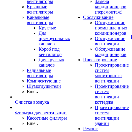
вентиляторы
Замена
Крышные
кондиционеров
вентиляторы
(перемонтаж)
Канальные
Обслуживание
вентиляторы
Обслуживание
Круглые
промышленных
Для
кондиционеров
прямоугольных
Обслуживание
каналов
вентиляции
Короб под
Обслуживание
вентилятор
кондиционеров
Для круглых
Проектирование
каналов
Проектирование
Радиальные
систем
вентиляторы
мониторинга
Комплектующие
вентиляции
Шумоглушители
Проектирование
Ещё
систем
вентиляции
Очистка воздуха
коттеджа
Проектирование
Фильтры для вентиляции
систем
Кассетные фильтры
вентиляции
Ещё
зданий
Ремонт