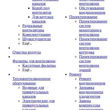
каналов
вентиляции
Короб под
Обслуживание
вентилятор
кондиционеров
Для круглых
Проектирование
каналов
Проектирование
Радиальные
систем
вентиляторы
мониторинга
Комплектующие
вентиляции
Шумоглушители
Проектирование
Ещё
систем
вентиляции
Очистка воздуха
коттеджа
Проектирование
Фильтры для вентиляции
систем
Кассетные фильтры
вентиляции
Ещё
зданий
Ремонт
Тепловентиляционное
Ремонт
оборудование
кондиционеров
Водяные для
Заправка
прямоугольных
кондиционера
каналов
хладагентом
Электрические для
Замена
прямоугольных
компрессора
каналов
кондиционера