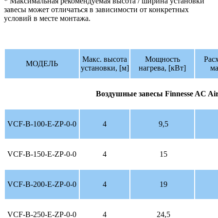
* Максимальная рекомендуемая высота / ширина установки
завесы может отличаться в зависимости от конкретных
условий в месте монтажа.
Макс. высота
Мощность
Рас
МОДЕЛЬ
установки, [м]
нагрева, [кВт]
ма
Воздушные завесы
Finnesse AC 
VCF-B-100-E-ZP-0-0
4
9,5
VCF-B-150-E-ZP-0-0
4
15
VCF-B-200-E-ZP-0-0
4
19
VCF-B-250-E-ZP-0-0
4
24,5