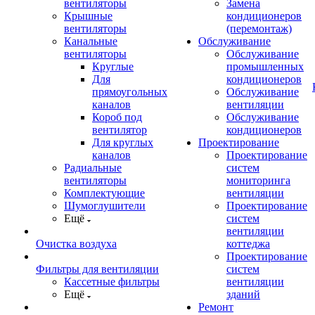
вентиляторы
Замена
Крышные
кондиционеров
вентиляторы
(перемонтаж)
Канальные
Обслуживание
вентиляторы
Обслуживание
Круглые
промышленных
Для
кондиционеров
прямоугольных
Обслуживание
каналов
вентиляции
Короб под
Обслуживание
вентилятор
кондиционеров
Для круглых
Проектирование
каналов
Проектирование
Радиальные
систем
вентиляторы
мониторинга
Комплектующие
вентиляции
Шумоглушители
Проектирование
Ещё
систем
вентиляции
Очистка воздуха
коттеджа
Проектирование
Фильтры для вентиляции
систем
Кассетные фильтры
вентиляции
Ещё
зданий
Ремонт