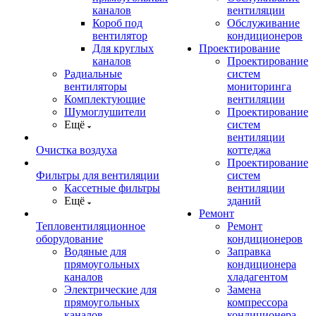
каналов
вентиляции
Короб под
Обслуживание
вентилятор
кондиционеров
Для круглых
Проектирование
каналов
Проектирование
Радиальные
систем
вентиляторы
мониторинга
Комплектующие
вентиляции
Шумоглушители
Проектирование
Ещё
систем
вентиляции
Очистка воздуха
коттеджа
Проектирование
Фильтры для вентиляции
систем
Кассетные фильтры
вентиляции
Ещё
зданий
Ремонт
Тепловентиляционное
Ремонт
оборудование
кондиционеров
Водяные для
Заправка
прямоугольных
кондиционера
каналов
хладагентом
Электрические для
Замена
прямоугольных
компрессора
каналов
кондиционера