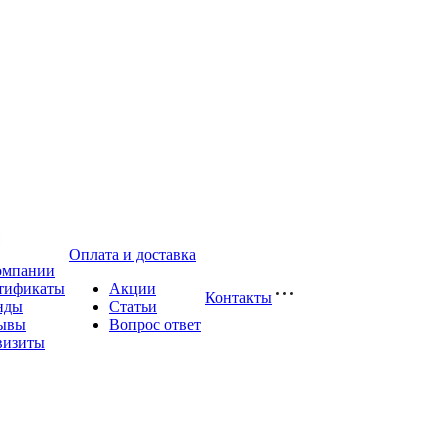
Оплата и доставка
омпании
тификаты
Акции
Контакты
нды
Статьи
ывы
Вопрос ответ
визиты