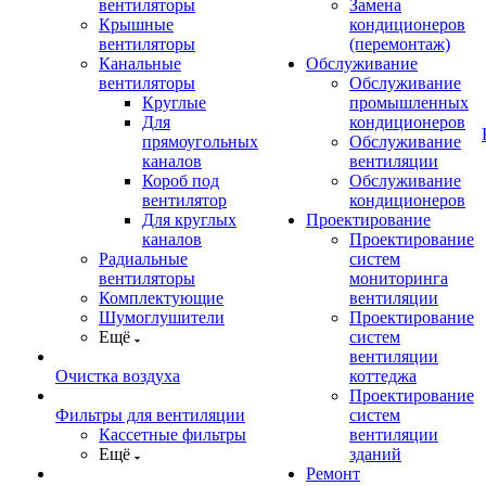
вентиляторы
Замена
Крышные
кондиционеров
вентиляторы
(перемонтаж)
Канальные
Обслуживание
вентиляторы
Обслуживание
Круглые
промышленных
Для
кондиционеров
прямоугольных
Обслуживание
каналов
вентиляции
Короб под
Обслуживание
вентилятор
кондиционеров
Для круглых
Проектирование
каналов
Проектирование
Радиальные
систем
вентиляторы
мониторинга
Комплектующие
вентиляции
Шумоглушители
Проектирование
Ещё
систем
вентиляции
Очистка воздуха
коттеджа
Проектирование
Фильтры для вентиляции
систем
Кассетные фильтры
вентиляции
Ещё
зданий
Ремонт