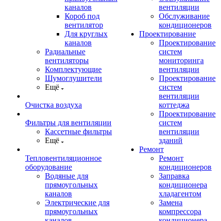
каналов
вентиляции
Короб под
Обслуживание
вентилятор
кондиционеров
Для круглых
Проектирование
каналов
Проектирование
Радиальные
систем
вентиляторы
мониторинга
Комплектующие
вентиляции
Шумоглушители
Проектирование
Ещё
систем
вентиляции
Очистка воздуха
коттеджа
Проектирование
Фильтры для вентиляции
систем
Кассетные фильтры
вентиляции
Ещё
зданий
Ремонт
Тепловентиляционное
Ремонт
оборудование
кондиционеров
Водяные для
Заправка
прямоугольных
кондиционера
каналов
хладагентом
Электрические для
Замена
прямоугольных
компрессора
каналов
кондиционера