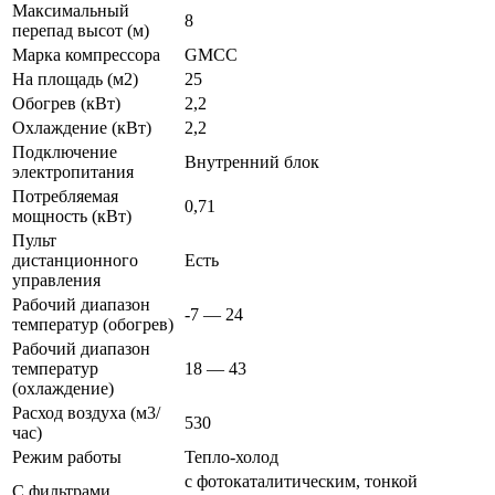
Максимальный
8
перепад высот (м)
Марка компрессора
GMCC
На площадь (м2)
25
Обогрев (кВт)
2,2
Охлаждение (кВт)
2,2
Подключение
Внутренний блок
электропитания
Потребляемая
0,71
мощность (кВт)
Пульт
дистанционного
Есть
управления
Рабочий диапазон
-7 — 24
температур (обогрев)
Рабочий диапазон
температур
18 — 43
(охлаждение)
Расход воздуха (м3/
530
час)
Режим работы
Тепло-холод
с фотокаталитическим, тонкой
С фильтрами