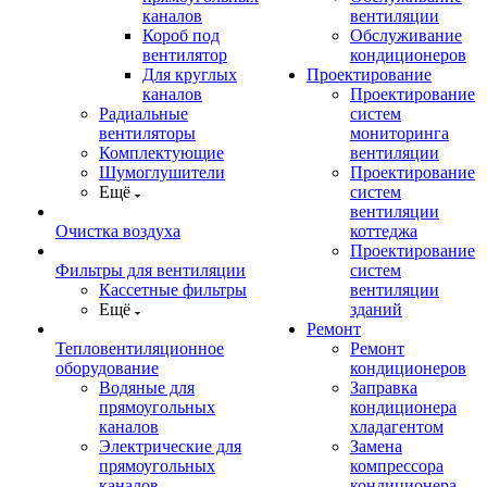
каналов
вентиляции
Короб под
Обслуживание
вентилятор
кондиционеров
Для круглых
Проектирование
каналов
Проектирование
Радиальные
систем
вентиляторы
мониторинга
Комплектующие
вентиляции
Шумоглушители
Проектирование
Ещё
систем
вентиляции
Очистка воздуха
коттеджа
Проектирование
Фильтры для вентиляции
систем
Кассетные фильтры
вентиляции
Ещё
зданий
Ремонт
Тепловентиляционное
Ремонт
оборудование
кондиционеров
Водяные для
Заправка
прямоугольных
кондиционера
каналов
хладагентом
Электрические для
Замена
прямоугольных
компрессора
каналов
кондиционера