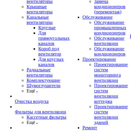
вентиляторы
Замена
Крышные
кондиционеров
вентиляторы
(перемонтаж)
Канальные
Обслуживание
вентиляторы
Обслуживание
Круглые
промышленных
Для
кондиционеров
прямоугольных
Обслуживание
каналов
вентиляции
Короб под
Обслуживание
вентилятор
кондиционеров
Для круглых
Проектирование
каналов
Проектирование
Радиальные
систем
вентиляторы
мониторинга
Комплектующие
вентиляции
Шумоглушители
Проектирование
Ещё
систем
вентиляции
Очистка воздуха
коттеджа
Проектирование
Фильтры для вентиляции
систем
Кассетные фильтры
вентиляции
Ещё
зданий
Ремонт