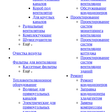
каналов
вентиляции
Короб под
Обслуживание
вентилятор
кондиционеров
Для круглых
Проектирование
каналов
Проектирование
Радиальные
систем
вентиляторы
мониторинга
Комплектующие
вентиляции
Шумоглушители
Проектирование
Ещё
систем
вентиляции
Очистка воздуха
коттеджа
Проектирование
Фильтры для вентиляции
систем
Кассетные фильтры
вентиляции
Ещё
зданий
Ремонт
Тепловентиляционное
Ремонт
оборудование
кондиционеров
Водяные для
Заправка
прямоугольных
кондиционера
каналов
хладагентом
Электрические для
Замена
прямоугольных
компрессора
каналов
кондиционера