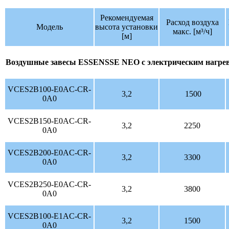
Рекомендуемая
Расход воздуха
Модель
высота установки
макс. [м³/ч]
[м]
Воздушные завесы ESSENSSE NEO с электрическим нагре
VCES2B100-E0AC-CR-
3,2
1500
0A0
VCES2B150-E0AC-CR-
3,2
2250
0A0
VCES2B200-E0AC-CR-
3,2
3300
0A0
VCES2B250-E0AC-CR-
3,2
3800
0A0
VCES2B100-E1AC-CR-
3,2
1500
0A0