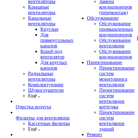
вентиляторы
Замена
Крышные
кондиционеров
вентиляторы
(перемонтаж)
Канальные
Обслуживание
вентиляторы
Обслуживание
Круглые
промышленных
Для
кондиционеров
прямоугольных
Обслуживание
каналов
вентиляции
Короб под
Обслуживание
вентилятор
кондиционеров
Для круглых
Проектирование
каналов
Проектирование
Радиальные
систем
вентиляторы
мониторинга
Комплектующие
вентиляции
Шумоглушители
Проектирование
Ещё
систем
вентиляции
Очистка воздуха
коттеджа
Проектирование
Фильтры для вентиляции
систем
Кассетные фильтры
вентиляции
Ещё
зданий
Ремонт