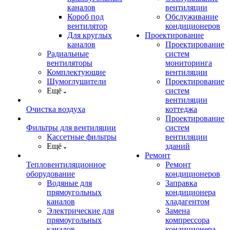
каналов
вентиляции
Короб под
Обслуживание
вентилятор
кондиционеров
Для круглых
Проектирование
каналов
Проектирование
Радиальные
систем
вентиляторы
мониторинга
Комплектующие
вентиляции
Шумоглушители
Проектирование
Ещё
систем
вентиляции
Очистка воздуха
коттеджа
Проектирование
Фильтры для вентиляции
систем
Кассетные фильтры
вентиляции
Ещё
зданий
Ремонт
Тепловентиляционное
Ремонт
оборудование
кондиционеров
Водяные для
Заправка
прямоугольных
кондиционера
каналов
хладагентом
Электрические для
Замена
прямоугольных
компрессора
каналов
кондиционера