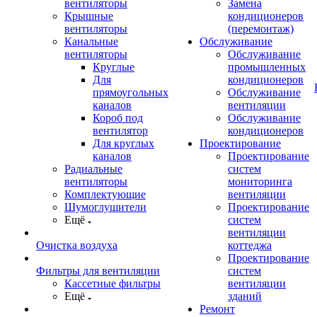
вентиляторы
Замена
Крышные
кондиционеров
вентиляторы
(перемонтаж)
Канальные
Обслуживание
вентиляторы
Обслуживание
Круглые
промышленных
Для
кондиционеров
прямоугольных
Обслуживание
каналов
вентиляции
Короб под
Обслуживание
вентилятор
кондиционеров
Для круглых
Проектирование
каналов
Проектирование
Радиальные
систем
вентиляторы
мониторинга
Комплектующие
вентиляции
Шумоглушители
Проектирование
Ещё
систем
вентиляции
Очистка воздуха
коттеджа
Проектирование
Фильтры для вентиляции
систем
Кассетные фильтры
вентиляции
Ещё
зданий
Ремонт