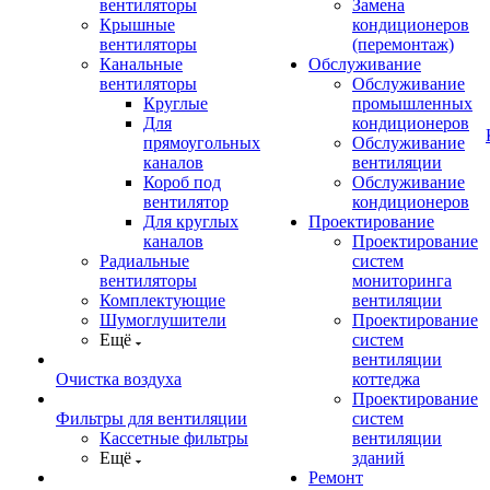
вентиляторы
Замена
Крышные
кондиционеров
вентиляторы
(перемонтаж)
Канальные
Обслуживание
вентиляторы
Обслуживание
Круглые
промышленных
Для
кондиционеров
прямоугольных
Обслуживание
каналов
вентиляции
Короб под
Обслуживание
вентилятор
кондиционеров
Для круглых
Проектирование
каналов
Проектирование
Радиальные
систем
вентиляторы
мониторинга
Комплектующие
вентиляции
Шумоглушители
Проектирование
Ещё
систем
вентиляции
Очистка воздуха
коттеджа
Проектирование
Фильтры для вентиляции
систем
Кассетные фильтры
вентиляции
Ещё
зданий
Ремонт