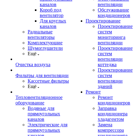
каналов
вентиляции
Короб под
Обслуживание
вентилятор
кондиционеров
Для круглых
Проектирование
каналов
Проектирование
Радиальные
систем
вентиляторы
мониторинга
Комплектующие
вентиляции
Шумоглушители
Проектирование
Ещё
систем
вентиляции
Очистка воздуха
коттеджа
Проектирование
Фильтры для вентиляции
систем
Кассетные фильтры
вентиляции
Ещё
зданий
Ремонт
Тепловентиляционное
Ремонт
оборудование
кондиционеров
Водяные для
Заправка
прямоугольных
кондиционера
каналов
хладагентом
Электрические для
Замена
прямоугольных
компрессора
каналов
кондиционера