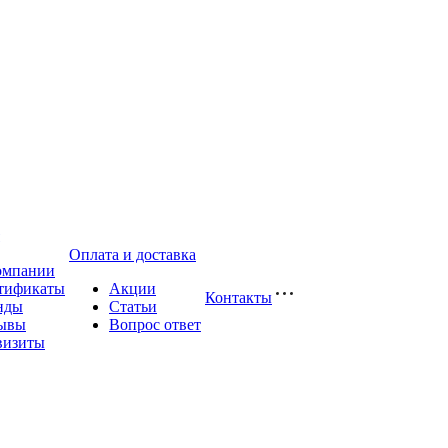
Оплата и доставка
омпании
тификаты
Акции
Контакты
нды
Статьи
ывы
Вопрос ответ
визиты