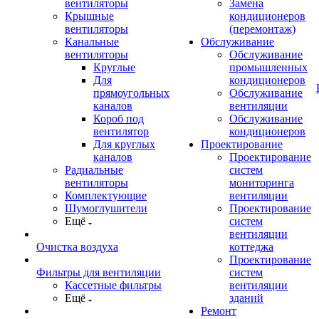
вентиляторы
Замена
Крышные
кондиционеров
вентиляторы
(перемонтаж)
Канальные
Обслуживание
вентиляторы
Обслуживание
Круглые
промышленных
Для
кондиционеров
прямоугольных
Обслуживание
каналов
вентиляции
Короб под
Обслуживание
вентилятор
кондиционеров
Для круглых
Проектирование
каналов
Проектирование
Радиальные
систем
вентиляторы
мониторинга
Комплектующие
вентиляции
Шумоглушители
Проектирование
Ещё
систем
вентиляции
Очистка воздуха
коттеджа
Проектирование
Фильтры для вентиляции
систем
Кассетные фильтры
вентиляции
Ещё
зданий
Ремонт