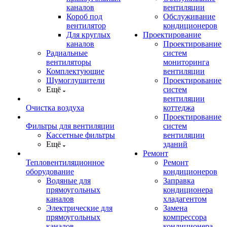
каналов
вентиляции
Короб под
Обслуживание
вентилятор
кондиционеров
Для круглых
Проектирование
каналов
Проектирование
Радиальные
систем
вентиляторы
мониторинга
Комплектующие
вентиляции
Шумоглушители
Проектирование
Ещё
систем
вентиляции
Очистка воздуха
коттеджа
Проектирование
Фильтры для вентиляции
систем
Кассетные фильтры
вентиляции
Ещё
зданий
Ремонт
Тепловентиляционное
Ремонт
оборудование
кондиционеров
Водяные для
Заправка
прямоугольных
кондиционера
каналов
хладагентом
Электрические для
Замена
прямоугольных
компрессора
каналов
кондиционера