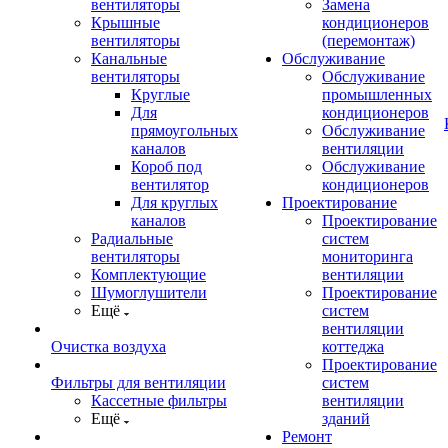
вентиляторы
Замена
Крышные
кондиционеров
вентиляторы
(перемонтаж)
Канальные
Обслуживание
вентиляторы
Обслуживание
Круглые
промышленных
Для
кондиционеров
прямоугольных
Обслуживание
каналов
вентиляции
Короб под
Обслуживание
вентилятор
кондиционеров
Для круглых
Проектирование
каналов
Проектирование
Радиальные
систем
вентиляторы
мониторинга
Комплектующие
вентиляции
Шумоглушители
Проектирование
Ещё
систем
вентиляции
Очистка воздуха
коттеджа
Проектирование
Фильтры для вентиляции
систем
Кассетные фильтры
вентиляции
Ещё
зданий
Ремонт