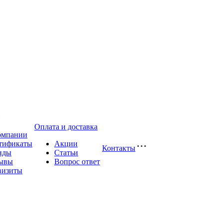
Оплата и доставка
омпании
тификаты
Акции
Контакты
нды
Статьи
ывы
Вопрос ответ
визиты