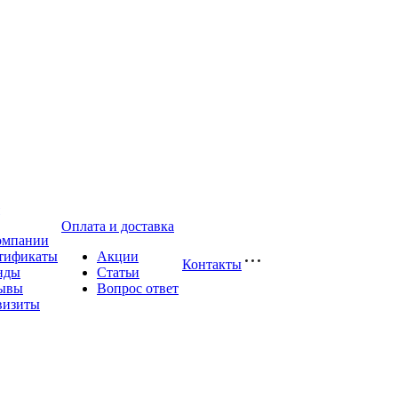
Оплата и доставка
омпании
тификаты
Акции
Контакты
нды
Статьи
ывы
Вопрос ответ
визиты