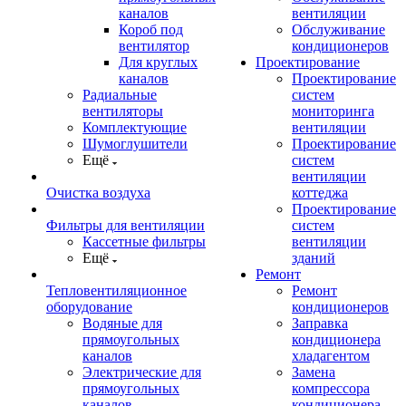
каналов
вентиляции
Короб под
Обслуживание
вентилятор
кондиционеров
Для круглых
Проектирование
каналов
Проектирование
Радиальные
систем
вентиляторы
мониторинга
Комплектующие
вентиляции
Шумоглушители
Проектирование
Ещё
систем
вентиляции
Очистка воздуха
коттеджа
Проектирование
Фильтры для вентиляции
систем
Кассетные фильтры
вентиляции
Ещё
зданий
Ремонт
Тепловентиляционное
Ремонт
оборудование
кондиционеров
Водяные для
Заправка
прямоугольных
кондиционера
каналов
хладагентом
Электрические для
Замена
прямоугольных
компрессора
каналов
кондиционера