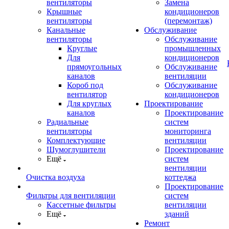
вентиляторы
Замена
Крышные
кондиционеров
вентиляторы
(перемонтаж)
Канальные
Обслуживание
вентиляторы
Обслуживание
Круглые
промышленных
Для
кондиционеров
прямоугольных
Обслуживание
каналов
вентиляции
Короб под
Обслуживание
вентилятор
кондиционеров
Для круглых
Проектирование
каналов
Проектирование
Радиальные
систем
вентиляторы
мониторинга
Комплектующие
вентиляции
Шумоглушители
Проектирование
Ещё
систем
вентиляции
Очистка воздуха
коттеджа
Проектирование
Фильтры для вентиляции
систем
Кассетные фильтры
вентиляции
Ещё
зданий
Ремонт