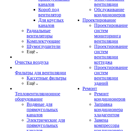
каналов
вентиляции
Короб под
Обслуживание
вентилятор
кондиционеров
Для круглых
Проектирование
каналов
Проектирование
Радиальные
систем
вентиляторы
мониторинга
Комплектующие
вентиляции
Шумоглушители
Проектирование
Ещё
систем
вентиляции
Очистка воздуха
коттеджа
Проектирование
Фильтры для вентиляции
систем
Кассетные фильтры
вентиляции
Ещё
зданий
Ремонт
Тепловентиляционное
Ремонт
оборудование
кондиционеров
Водяные для
Заправка
прямоугольных
кондиционера
каналов
хладагентом
Электрические для
Замена
прямоугольных
компрессора
каналов
кондиционера