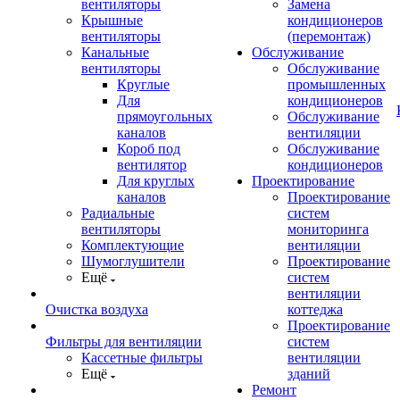
вентиляторы
Замена
Крышные
кондиционеров
вентиляторы
(перемонтаж)
Канальные
Обслуживание
вентиляторы
Обслуживание
Круглые
промышленных
Для
кондиционеров
прямоугольных
Обслуживание
каналов
вентиляции
Короб под
Обслуживание
вентилятор
кондиционеров
Для круглых
Проектирование
каналов
Проектирование
Радиальные
систем
вентиляторы
мониторинга
Комплектующие
вентиляции
Шумоглушители
Проектирование
Ещё
систем
вентиляции
Очистка воздуха
коттеджа
Проектирование
Фильтры для вентиляции
систем
Кассетные фильтры
вентиляции
Ещё
зданий
Ремонт