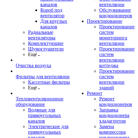
каналов
вентиляции
Короб под
Обслуживание
вентилятор
кондиционеров
Для круглых
Проектирование
каналов
Проектирование
Радиальные
систем
вентиляторы
мониторинга
Комплектующие
вентиляции
Шумоглушители
Проектирование
Ещё
систем
вентиляции
Очистка воздуха
коттеджа
Проектирование
Фильтры для вентиляции
систем
Кассетные фильтры
вентиляции
Ещё
зданий
Ремонт
Тепловентиляционное
Ремонт
оборудование
кондиционеров
Водяные для
Заправка
прямоугольных
кондиционера
каналов
хладагентом
Электрические для
Замена
прямоугольных
компрессора
каналов
кондиционера