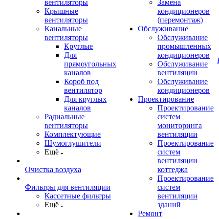
вентиляторы
Замена
Крышные
кондиционеров
вентиляторы
(перемонтаж)
Канальные
Обслуживание
вентиляторы
Обслуживание
Круглые
промышленных
Для
кондиционеров
прямоугольных
Обслуживание
каналов
вентиляции
Короб под
Обслуживание
вентилятор
кондиционеров
Для круглых
Проектирование
каналов
Проектирование
Радиальные
систем
вентиляторы
мониторинга
Комплектующие
вентиляции
Шумоглушители
Проектирование
Ещё
систем
вентиляции
Очистка воздуха
коттеджа
Проектирование
Фильтры для вентиляции
систем
Кассетные фильтры
вентиляции
Ещё
зданий
Ремонт