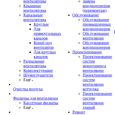
вентиляторы
Замена
Крышные
кондиционеров
вентиляторы
(перемонтаж)
Канальные
Обслуживание
вентиляторы
Обслуживание
Круглые
промышленных
Для
кондиционеров
прямоугольных
Обслуживание
каналов
вентиляции
Короб под
Обслуживание
вентилятор
кондиционеров
Для круглых
Проектирование
каналов
Проектирование
Радиальные
систем
вентиляторы
мониторинга
Комплектующие
вентиляции
Шумоглушители
Проектирование
Ещё
систем
вентиляции
Очистка воздуха
коттеджа
Проектирование
Фильтры для вентиляции
систем
Кассетные фильтры
вентиляции
Ещё
зданий
Ремонт