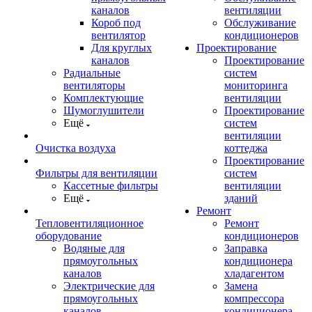
каналов
вентиляции
Короб под
Обслуживание
вентилятор
кондиционеров
Для круглых
Проектирование
каналов
Проектирование
Радиальные
систем
вентиляторы
мониторинга
Комплектующие
вентиляции
Шумоглушители
Проектирование
Ещё
систем
вентиляции
Очистка воздуха
коттеджа
Проектирование
Фильтры для вентиляции
систем
Кассетные фильтры
вентиляции
Ещё
зданий
Ремонт
Тепловентиляционное
Ремонт
оборудование
кондиционеров
Водяные для
Заправка
прямоугольных
кондиционера
каналов
хладагентом
Электрические для
Замена
прямоугольных
компрессора
каналов
кондиционера