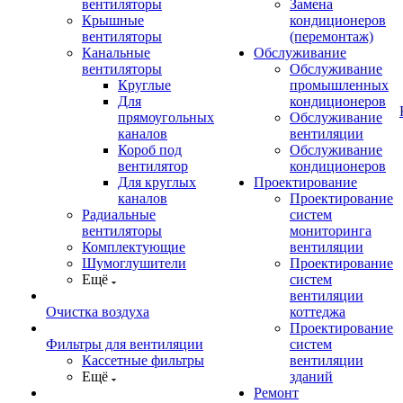
вентиляторы
Замена
Крышные
кондиционеров
вентиляторы
(перемонтаж)
Канальные
Обслуживание
вентиляторы
Обслуживание
Круглые
промышленных
Для
кондиционеров
прямоугольных
Обслуживание
каналов
вентиляции
Короб под
Обслуживание
вентилятор
кондиционеров
Для круглых
Проектирование
каналов
Проектирование
Радиальные
систем
вентиляторы
мониторинга
Комплектующие
вентиляции
Шумоглушители
Проектирование
Ещё
систем
вентиляции
Очистка воздуха
коттеджа
Проектирование
Фильтры для вентиляции
систем
Кассетные фильтры
вентиляции
Ещё
зданий
Ремонт