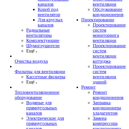
каналов
вентиляции
Короб под
Обслуживание
вентилятор
кондиционеров
Для круглых
Проектирование
каналов
Проектирование
Радиальные
систем
вентиляторы
мониторинга
Комплектующие
вентиляции
Шумоглушители
Проектирование
Ещё
систем
вентиляции
Очистка воздуха
коттеджа
Проектирование
Фильтры для вентиляции
систем
Кассетные фильтры
вентиляции
Ещё
зданий
Ремонт
Тепловентиляционное
Ремонт
оборудование
кондиционеров
Водяные для
Заправка
прямоугольных
кондиционера
каналов
хладагентом
Электрические для
Замена
прямоугольных
компрессора
каналов
кондиционера