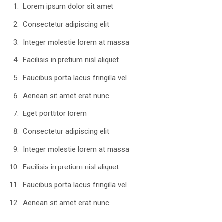
Lorem ipsum dolor sit amet
Consectetur adipiscing elit
Integer molestie lorem at massa
Facilisis in pretium nisl aliquet
Faucibus porta lacus fringilla vel
Aenean sit amet erat nunc
Eget porttitor lorem
Consectetur adipiscing elit
Integer molestie lorem at massa
Facilisis in pretium nisl aliquet
Faucibus porta lacus fringilla vel
Aenean sit amet erat nunc