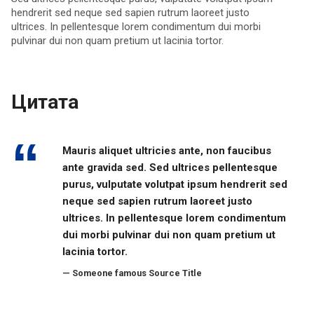
hendrerit sed neque sed sapien rutrum laoreet justo
ultrices. In pellentesque lorem condimentum dui morbi
pulvinar dui non quam pretium ut lacinia tortor.
Цитата
Mauris aliquet ultricies ante, non faucibus
ante gravida sed. Sed ultrices pellentesque
purus, vulputate volutpat ipsum hendrerit sed
neque sed sapien rutrum laoreet justo
ultrices. In pellentesque lorem condimentum
dui morbi pulvinar dui non quam pretium ut
lacinia tortor.
Someone famous
Source Title