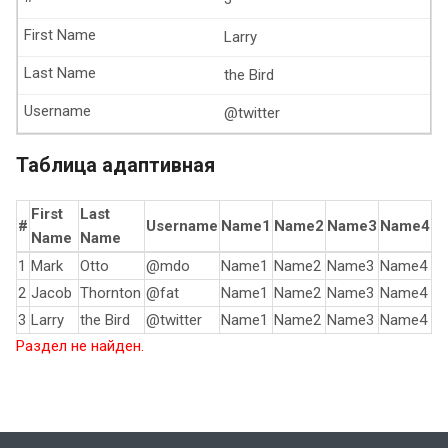
First Name
Larry
Last Name
the Bird
Username
@twitter
Таблица адаптивная
First
Last
#
Username
Name1
Name2
Name3
Name4
Name
Name
1
Mark
Otto
@mdo
Name1
Name2
Name3
Name4
2
Jacob
Thornton
@fat
Name1
Name2
Name3
Name4
3
Larry
the Bird
@twitter
Name1
Name2
Name3
Name4
Раздел не найден.