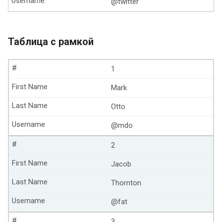
Username
@twitter
Таблица с рамкой
#
1
First Name
Mark
Last Name
Otto
Username
@mdo
#
2
First Name
Jacob
Last Name
Thornton
Username
@fat
#
3