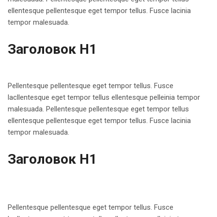
ellentesque pellentesque eget tempor tellus. Fusce lacinia
tempor malesuada.
Заголовок H1
Pellentesque pellentesque eget tempor tellus. Fusce
lacllentesque eget tempor tellus ellentesque pelleinia tempor
malesuada. Pellentesque pellentesque eget tempor tellus
ellentesque pellentesque eget tempor tellus. Fusce lacinia
tempor malesuada.
Заголовок H1
Pellentesque pellentesque eget tempor tellus. Fusce