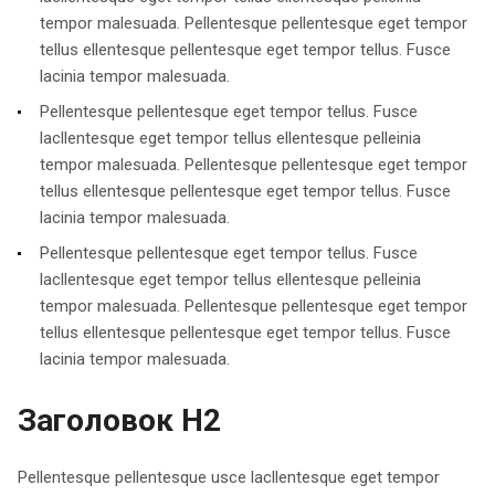
tempor malesuada. Pellentesque pellentesque eget tempor
tellus ellentesque pellentesque eget tempor tellus. Fusce
lacinia tempor malesuada.
Pellentesque pellentesque eget tempor tellus. Fusce
lacllentesque eget tempor tellus ellentesque pelleinia
tempor malesuada. Pellentesque pellentesque eget tempor
tellus ellentesque pellentesque eget tempor tellus. Fusce
lacinia tempor malesuada.
Pellentesque pellentesque eget tempor tellus. Fusce
lacllentesque eget tempor tellus ellentesque pelleinia
tempor malesuada. Pellentesque pellentesque eget tempor
tellus ellentesque pellentesque eget tempor tellus. Fusce
lacinia tempor malesuada.
Заголовок H2
Pellentesque pellentesque usce lacllentesque eget tempor