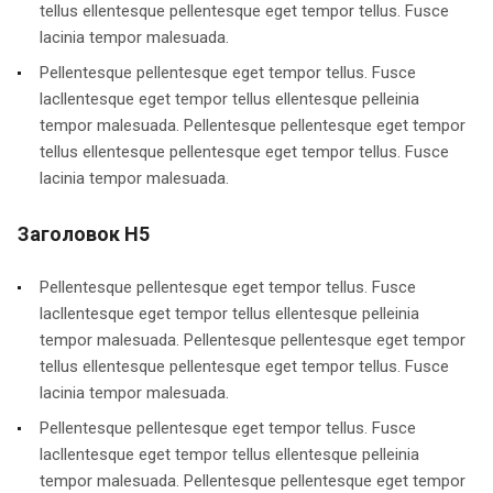
tellus ellentesque pellentesque eget tempor tellus. Fusce
lacinia tempor malesuada.
Pellentesque pellentesque eget tempor tellus. Fusce
lacllentesque eget tempor tellus ellentesque pelleinia
tempor malesuada. Pellentesque pellentesque eget tempor
tellus ellentesque pellentesque eget tempor tellus. Fusce
lacinia tempor malesuada.
Заголовок H5
Pellentesque pellentesque eget tempor tellus. Fusce
lacllentesque eget tempor tellus ellentesque pelleinia
tempor malesuada. Pellentesque pellentesque eget tempor
tellus ellentesque pellentesque eget tempor tellus. Fusce
lacinia tempor malesuada.
Pellentesque pellentesque eget tempor tellus. Fusce
lacllentesque eget tempor tellus ellentesque pelleinia
tempor malesuada. Pellentesque pellentesque eget tempor