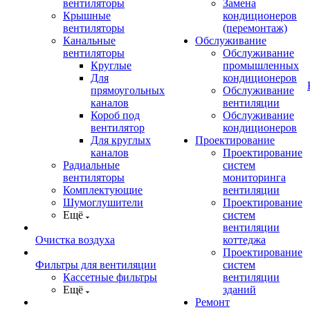
вентиляторы
Замена
Крышные
кондиционеров
вентиляторы
(перемонтаж)
Канальные
Обслуживание
вентиляторы
Обслуживание
Круглые
промышленных
Для
кондиционеров
прямоугольных
Обслуживание
каналов
вентиляции
Короб под
Обслуживание
вентилятор
кондиционеров
Для круглых
Проектирование
каналов
Проектирование
Радиальные
систем
вентиляторы
мониторинга
Комплектующие
вентиляции
Шумоглушители
Проектирование
Ещё
систем
вентиляции
Очистка воздуха
коттеджа
Проектирование
Фильтры для вентиляции
систем
Кассетные фильтры
вентиляции
Ещё
зданий
Ремонт