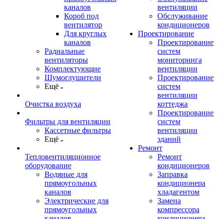
каналов
вентиляции
Короб под
Обслуживание
вентилятор
кондиционеров
Для круглых
Проектирование
каналов
Проектирование
Радиальные
систем
вентиляторы
мониторинга
Комплектующие
вентиляции
Шумоглушители
Проектирование
Ещё
систем
вентиляции
Очистка воздуха
коттеджа
Проектирование
Фильтры для вентиляции
систем
Кассетные фильтры
вентиляции
Ещё
зданий
Ремонт
Тепловентиляционное
Ремонт
оборудование
кондиционеров
Водяные для
Заправка
прямоугольных
кондиционера
каналов
хладагентом
Электрические для
Замена
прямоугольных
компрессора
каналов
кондиционера