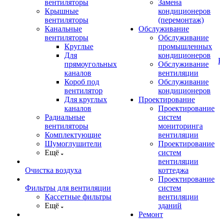
вентиляторы
Замена
Крышные
кондиционеров
вентиляторы
(перемонтаж)
Канальные
Обслуживание
вентиляторы
Обслуживание
Круглые
промышленных
Для
кондиционеров
прямоугольных
Обслуживание
каналов
вентиляции
Короб под
Обслуживание
вентилятор
кондиционеров
Для круглых
Проектирование
каналов
Проектирование
Радиальные
систем
вентиляторы
мониторинга
Комплектующие
вентиляции
Шумоглушители
Проектирование
Ещё
систем
вентиляции
Очистка воздуха
коттеджа
Проектирование
Фильтры для вентиляции
систем
Кассетные фильтры
вентиляции
Ещё
зданий
Ремонт