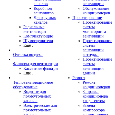
каналов
вентиляции
Короб под
Обслуживание
вентилятор
кондиционеров
Для круглых
Проектирование
каналов
Проектирование
Радиальные
систем
вентиляторы
мониторинга
Комплектующие
вентиляции
Шумоглушители
Проектирование
Ещё
систем
вентиляции
Очистка воздуха
коттеджа
Проектирование
Фильтры для вентиляции
систем
Кассетные фильтры
вентиляции
Ещё
зданий
Ремонт
Тепловентиляционное
Ремонт
оборудование
кондиционеров
Водяные для
Заправка
прямоугольных
кондиционера
каналов
хладагентом
Электрические для
Замена
прямоугольных
компрессора
каналов
кондиционера